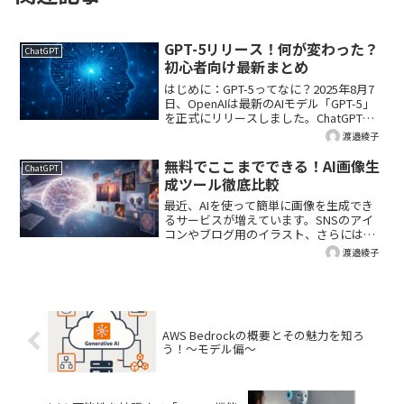
GPT-5リリース！何が変わった？
ChatGPT
初心者向け最新まとめ
はじめに：GPT-5ってなに？2025年8月7
日、OpenAIは最新のAIモデル「GPT-5」
を正式にリリースしました。ChatGPTの
中でも最も高度な性能を持つフラッグシ
渡邉綾子
ップモデルとして提供され、なんとすべ
てのユーザーが使えるようになって...
無料でここまでできる！AI画像生
ChatGPT
成ツール徹底比較
最近、AIを使って簡単に画像を生成でき
るサービスが増えています。SNSのアイ
コンやブログ用のイラスト、さらには商
用デザインまで、アイデア次第でさまざ
渡邉綾子
まな用途に使えるのが魅力です。しか
し、「どのサービスが無料で使えるの
か」「商用利用はできるの...
AWS Bedrockの概要とその魅力を知ろ
う！～モデル偏～