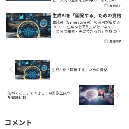
事や学習を根本から変えるパートナーと
渡邉綾子
しての役割を果たし始めています。とは
いえ、多種多様なサービスが日々進化す
生成AIを「開発する」ための資格
ChatGPT
る中で、自分の目的に最...
生成AI（Generative AI）の活用が広がる
中で、「生成AIを使う」だけでなく、
「自分で開発・実装できる力」を身につ
けたいというニーズも高まっています。
特に、AIプロジェクトに関わる企業のエ
渡邉綾子
ンジニアや、AI技術をキャリアアップに
活か...
生成AIを「開発する」ための資格
無料でここまでできる！AI画像生成ツー
ル徹底比較
コメント