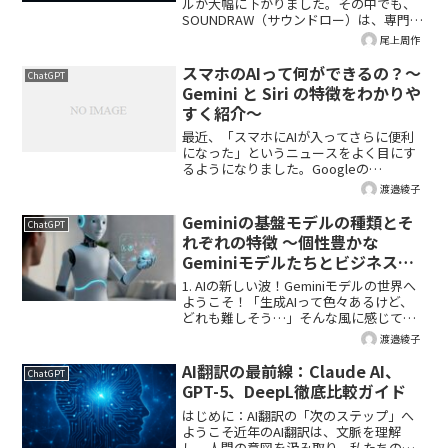
ルが大幅に下がりました。その中でも、
SOUNDRAW（サウンドロー）は、専門的
な知識がなくても簡単にオリジナル楽曲
尾上周作
を作成できるAI作曲ツールとして注目を
集めています。本記事では、SOUNDRAW
スマホのAIって何ができるの？～
ChatGPT
の効果的...
Gemini と Siri の特徴をわかりや
すく紹介～
最近、「スマホにAIが入ってさらに便利
になった」というニュースをよく目にす
るようになりました。Googleの
Gemini（ジェミニ） や、Appleの
渡邉綾子
Siri（シリ） といった名前を聞く機会も増
えています。とはいえ、「どんなことが
Geminiの基盤モデルの種類とそ
ChatGPT
できる...
れぞれの特徴 ～個性豊かな
Geminiモデルたちとビジネスを
面白く！～
1. AIの新しい波！Geminiモデルの世界へ
ようこそ！「生成AIって色々あるけど、
どれも難しそう…」そんな風に感じてい
ませんか？確かに、世の中にはたくさん
渡邉綾子
の使いやすいAIが登場しています。で
も、この記事では、その中でも特に
AI翻訳の最前線：Claude AI、
ChatGPT
Googleが...
GPT-5、DeepL徹底比較ガイド
はじめに：AI翻訳の「次のステップ」へ
ようこそ近年のAI翻訳は、文脈を理解
し、人間の意図を汲み取り、私たちの仕