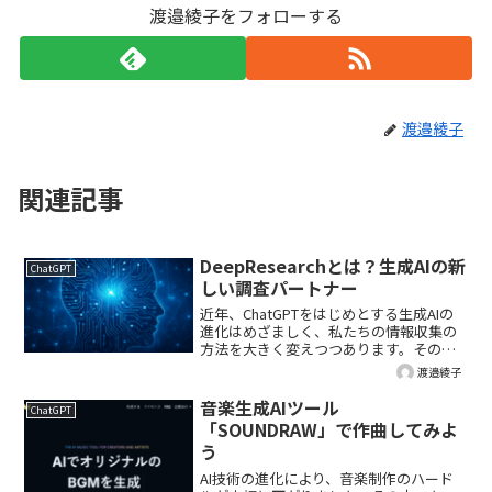
渡邉綾子をフォローする
渡邉綾子
関連記事
DeepResearchとは？生成AIの新
ChatGPT
しい調査パートナー
近年、ChatGPTをはじめとする生成AIの
進化はめざましく、私たちの情報収集の
方法を大きく変えつつあります。その中
でも注目を集めているのが
渡邉綾子
「DeepResearch（ディープリサー
チ）」という機能です。名前のとおり
音楽生成AIツール
ChatGPT
「深い調査」を支援してく...
「SOUNDRAW」で作曲してみよ
う
AI技術の進化により、音楽制作のハード